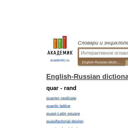
Словари и энциклоп
academic.ru
English-Russian dictionary on experimental design
English-Russian diction
quar - rand
quarter-replicate
quartic lattice
quasi-Latin square
quasifactorial design