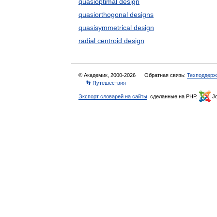
quasioptimal design
quasiorthogonal designs
quasisymmetrical design
radial centroid design
© Академик, 2000-2026
Обратная связь:
Техподдерж
👣 Путешествия
Экспорт словарей на сайты
, сделанные на PHP,
Jo