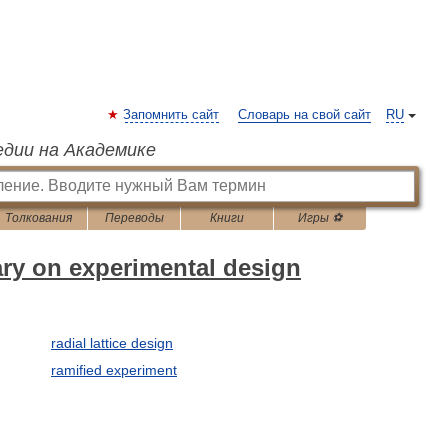
Запомнить сайт
Словарь на свой сайт
RU
едии на Академике
Толкования
Переводы
Книги
Игры ⚽
ary on experimental design
radial lattice design
ramified experiment