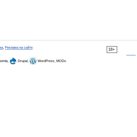
ка
,
Реклама на сайте
18+
omla,
Drupal,
WordPress, MODx.